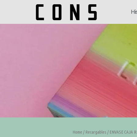
Hi
Home
/
Recargables
/ ENVASE CAJA 