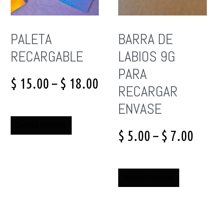
PALETA
BARRA DE
RECARGABLE
LABIOS 9G
PARA
$
15.00
–
$
18.00
RECARGAR
ENVASE
Select Options
$
5.00
–
$
7.00
Select Options