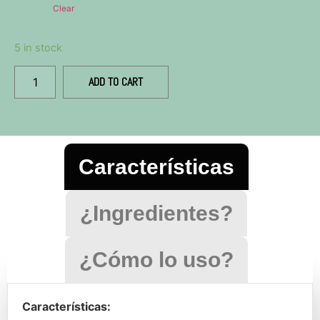
Clear
5 in stock
ADD TO CART
Características
¿Ingredientes?
¿Cómo lo uso?
Características:
Ingredientes: Coco caprylate, Aceite de Ricino,
Con una brocha angular toma un poco de