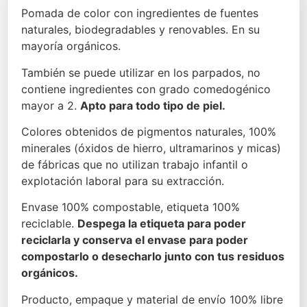
cera candelilla, alcohol cetílico, miristato de
producto y coloca sobre las cejas como si
Pomada de color con ingredientes de fuentes
magnesio, oxidos de hierro, vitamina E.
dibujaras cada pelito en el mismo sentido de
naturales, biodegradables y renovables. En su
crecimiento, repite este paso según qué tan
mayoría orgánicos.
INCI:
Coco caprylate
,
Ricinus communis seed Oil
,
cargado o intenso quieres que se vea el color ya
euphorbia cerifera wax
,
cetyl alcohol
,
magnesium
que es construible, mientras más producto pongas
También se puede utilizar en los parpados, no
myristate
,
iron oxides
,
tocopherol
.
más oscuro se hace el color. Difumina con el
contiene ingredientes con grado comedogénico
cepillo del otro extremo para lograr un acabado
mayor a 2.
Apto para todo tipo de piel.
no tan marcado. Para mayor fijación del pigmento
Colores obtenidos de pigmentos naturales, 100%
sella la pomada con polvos traslucidos o sombras
minerales (óxidos de hierro, ultramarinos y micas)
de un color similar. También puedes utilizarlo en
de fábricas que no utilizan trabajo infantil o
los parpados como delineador pero siempre sella
explotación laboral para su extracción.
con sombra.
Envase 100% compostable, etiqueta 100%
reciclable.
Despega la etiqueta para poder
reciclarla y conserva el envase para poder
compostarlo o desecharlo junto con tus residuos
orgánicos.
Producto, empaque y material de envío 100% libre